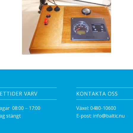
ETTIDER VARV
KONTAKTA OSS
agar 08:00 – 17:00
Växel:
0480-10600
ag stängt
E-post:
info@baltic.nu