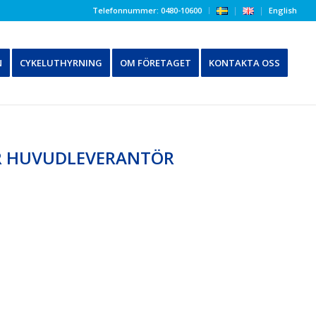
Telefonnummer: 0480-10600
English
N
CYKELUTHYRNING
OM FÖRETAGET
KONTAKTA OSS
ÅR HUVUDLEVERANTÖR