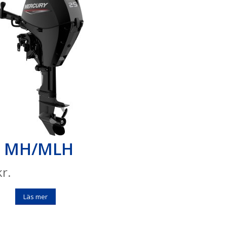
25 MH/MLH
r.
Läs mer