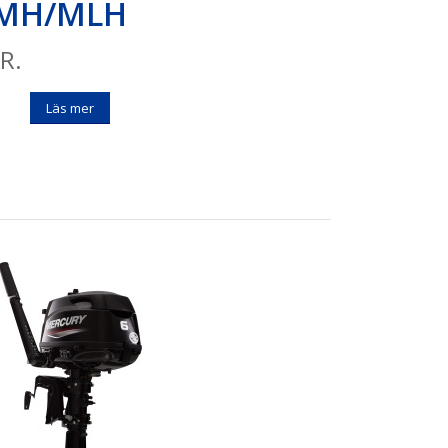
5 MH/MLH
R.
Läs mer