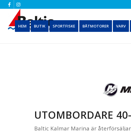
HEM
BUTIK
SPORTFISKE
BÅTMOTORER
VARV
UTOMBORDARE 40-
Baltic Kalmar Marina är återförsälja