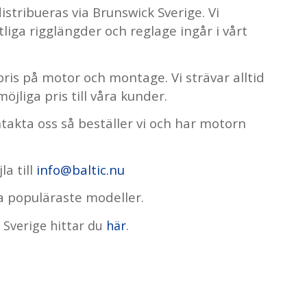
distribueras
via Brunswick Sverige. Vi
liga rigglängder och reglage ingår i vårt
pris på motor och montage. Vi strävar alltid
öjliga pris till våra kunder.
akta oss så beställer vi och har motorn
la till
info@baltic.nu
a populäraste modeller.
Sverige hittar du
här
.