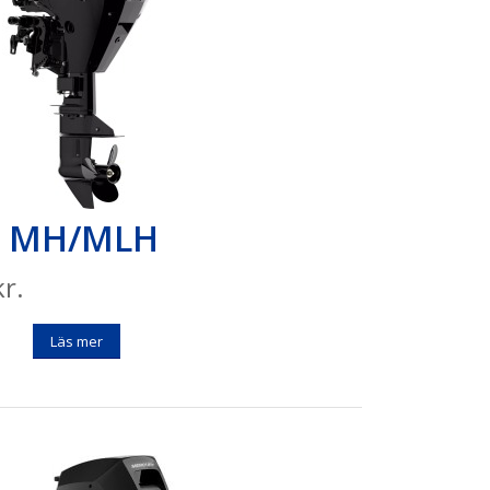
15 MH/MLH
r.
Läs mer