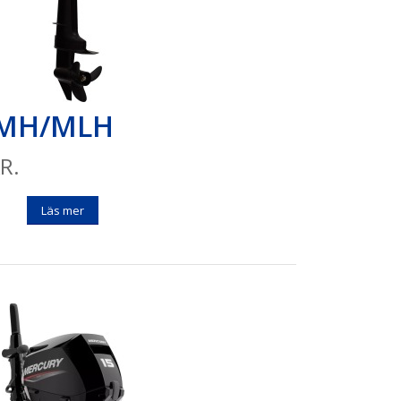
 MH/MLH
R.
Läs mer